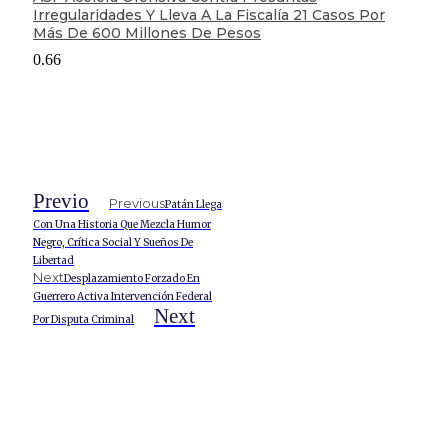
Irregularidades Y Lleva A La Fiscalía 21 Casos Por
Más De 600 Millones De Pesos
Previo
Previous
Patán Llega
Con Una Historia Que Mezcla Humor
Negro, Crítica Social Y Sueños De
Libertad
Next
Desplazamiento Forzado En
Guerrero Activa Intervención Federal
Next
Por Disputa Criminal