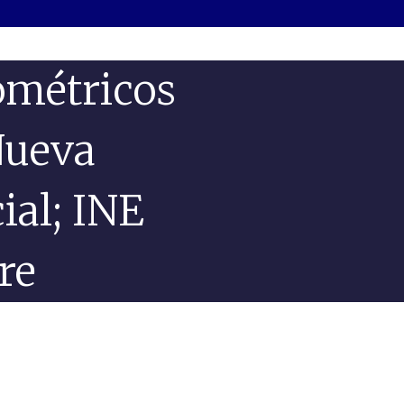
ométricos
Nueva
ial; INE
re