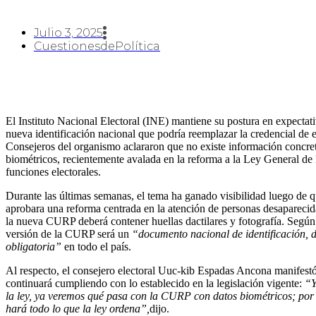
Julio 3, 2025
CuestionesdePolítica
El Instituto Nacional Electoral (INE) mantiene su postura en expectati
nueva identificación nacional que podría reemplazar la credencial de 
Consejeros del organismo aclararon que no existe información concre
biométricos, recientemente avalada en la reforma a la Ley General de
funciones electorales.
Durante las últimas semanas, el tema ha ganado visibilidad luego de 
aprobara una reforma centrada en la atención de personas desaparecida
la nueva CURP deberá contener huellas dactilares y fotografía. Según 
versión de la CURP será un
“documento nacional de identificación, d
obligatoria”
en todo el país.
Al respecto, el consejero electoral Uuc-kib Espadas Ancona manifes
continuará cumpliendo con lo establecido en la legislación vigente:
“Y
la ley, ya veremos qué pasa con la CURP con datos biométricos; por 
hará todo lo que la ley ordena”,
dijo.