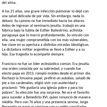
del alma.
A los 21 años, una grave infección pulmonar lo dejó con
una salud delicada de por vida. Sin embargo, nada lo
detuvo. Su camino no fue inmediato hacia los altares.
Antes de ingresar al seminario jesuita, trabajó en una
fábrica bajo la tutela de Esther Ballestrino, activista
paraguaya que lo marcó profundamente. Su vínculo con
ella, una mujer comprometida con los más vulnerables,
fue clave en su apertura a distintas miradas ideológicas.
La dictadura militar argentina se llevó a Esther y a su
hija. Esa tragedia lo acompañó siempre.
Francisco no fue un líder eclesiástico común. Era jesuita,
una orden conocida por su sobriedad, y cuando fue
electo papa en 2013, rompió moldes desde el primer día.
Rechazó la limusina papal, prefirió un autobús, saludó de
pie a los cardenales, eligió vivir con austeridad y
proclamó: “Me gustaría una Iglesia pobre y para los
pobres”. Su elección fue una sorpresa. No era el favorito
para suceder a Benedicto XVI, quien renunció de manera
inédita. Pero con 76 años y una presencia serena, Jorge
Bergoglio se ganó al cónclave con su estilo conciliador.