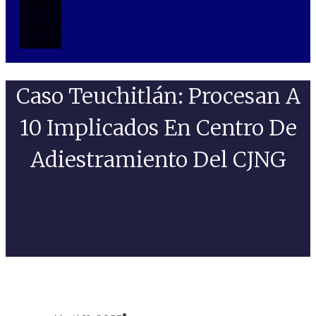
Close
this
search
box.
Caso Teuchitlán: Procesan A
10 Implicados En Centro De
Adiestramiento Del CJNG