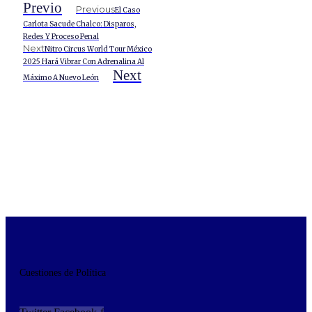
Previo
Previous
El Caso
Carlota Sacude Chalco: Disparos,
Redes Y Proceso Penal
Next
Nitro Circus World Tour México
2025 Hará Vibrar Con Adrenalina Al
Next
Máximo A Nuevo León
Cuestiones de Política