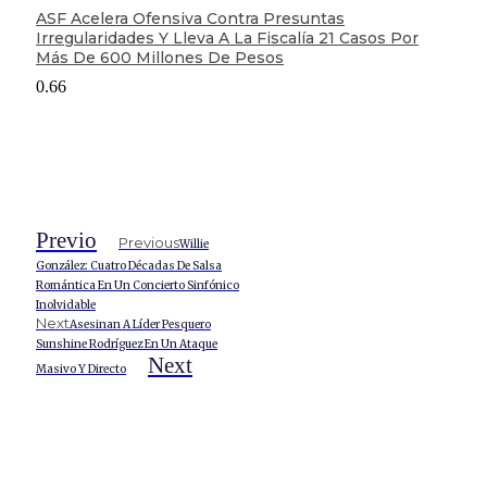
ASF Acelera Ofensiva Contra Presuntas
Irregularidades Y Lleva A La Fiscalía 21 Casos Por
Más De 600 Millones De Pesos
Previo
Previous
Willie
González: Cuatro Décadas De Salsa
Romántica En Un Concierto Sinfónico
Inolvidable
Next
Asesinan A Líder Pesquero
Sunshine Rodríguez En Un Ataque
Next
Masivo Y Directo