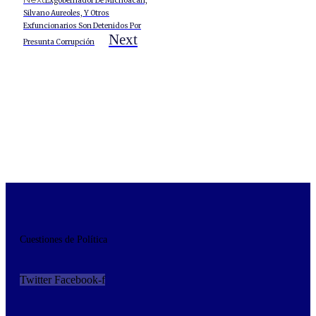
Exgobernador De Michoacán,
Silvano Aureoles, Y Otros
Exfuncionarios Son Detenidos Por
Next
Presunta Corrupción
Cuestiones de Política
Twitter
Facebook-f