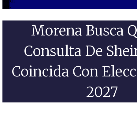
search
box.
Morena Busca Q
Consulta De She
Coincida Con Elecc
2027