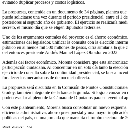
evitando duplicar procesos y costos logísticos.
La propuesta, contenida en un documento de 34 páginas, plantea que 
pueda solicitarse una vez durante el periodo presidencial, entre el 1 d
posteriores al segundo año de gobierno. El ejercicio se realizaría media
secreto, el mismo día que se eligen diputados federales.
Uno de los argumentos centrales del proyecto es el ahorro económico
estimaciones del legislador, unificar la consulta con la elección interme
público en al menos mil 500 millones de pesos, cifra similar a la que
del entonces presidente Andrés Manuel López Obrador en 2022.
Además del factor económico, Morena considera que esta sincroniza
participación ciudadana. Al concentrar en un solo día tanto la elecció
ejercicio de consulta sobre la continuidad presidencial, se busca incenti
fortalecer los mecanismos de democracia directa.
La propuesta será discutida en la Comisión de Puntos Constitucionale
Godoy, también integrante de la bancada guinda. Si logra avanzar en e
podría escalar al pleno de la Cámara de Diputados para su eventual a
Con este planteamiento, Morena busca consolidar un nuevo esquema 
eficiencia administrativa, ahorro presupuestal y una mayor implicació
políticas del país, en una jornada que marcaría el rumbo electoral de 
Post Views:
159