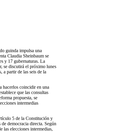
ido guinda impulsa una
denta Claudia Sheinbaum se
les y 17 gubernaturas. La
, se discutirá el próximo lunes
 partir de las seis de la
a hacerlos coincidir en una
establece que las consultas
eforma propuesta, se
lecciones intermedias
tículo 5 de la Constitución y
os de democracia directa. Según
e las elecciones intermedias,