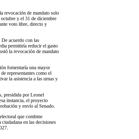
la revocación de mandato solo
e octubre y el 31 de diciembre
nte voto libre, directo y
. De acuerdo con las
dia permitiría reducir el gasto
 costó la revocación de mandato
ción fomentaría una mayor
n de representantes como el
var la asistencia a las urnas y
s, presidida por Leonel
sa instancia, el proyecto
probación y envío al Senado.
electoral que combine
n ciudadana en las decisiones
2027.