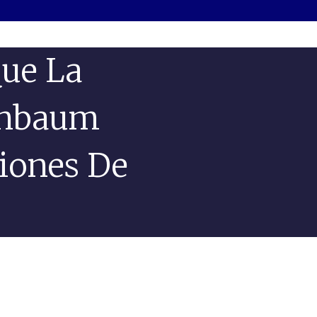
ue La
inbaum
iones De