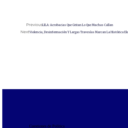
Previous
LILA: Acrobacias Que Gritan Lo Que Muchas Callan
Next
Violencia, Desinformación Y Largas Travesías Marcan La Histórica El
Cuestiones de Política