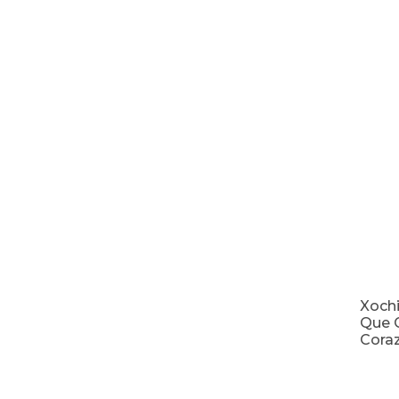
Xochi
Que C
Cora