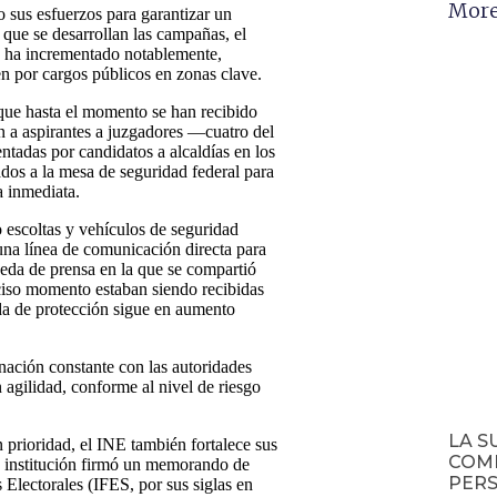
More
o sus esfuerzos para garantizar un
 que se desarrollan las campañas, el
s ha incrementado notablemente,
en por cargos públicos en zonas clave.
que hasta el momento se han recibido
n a aspirantes a juzgadores —cuatro del
tadas por candidatos a alcaldías en los
dos a la mesa de seguridad federal para
a inmediata.
do escoltas y vehículos de seguridad
una línea de comunicación directa para
eda de prensa en la que se compartió
eciso momento estaban siendo recibidas
da de protección sigue en aumento
ación constante con las autoridades
n agilidad, conforme al nivel de riesgo
LA S
 prioridad, el INE también fortalece sus
COMP
la institución firmó un memorando de
PERS
Electorales (IFES, por sus siglas en