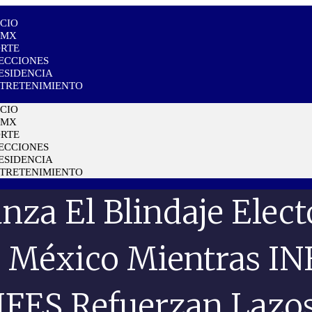
ICIO
DMX
RTE
ECCIONES
ESIDENCIA
TRETENIMIENTO
ICIO
DMX
RTE
ECCIONES
ESIDENCIA
TRETENIMIENTO
nza El Blindaje Elect
 México Mientras IN
IFES Refuerzan Lazo