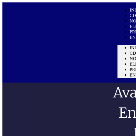
IN
C
NO
EL
PR
EN
IN
C
NO
EL
PR
EN
Ava
En