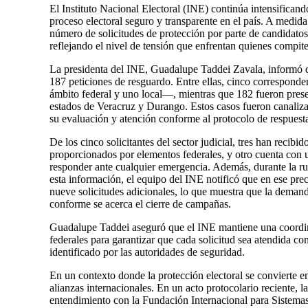
El Instituto Nacional Electoral (INE) continúa intensificand
proceso electoral seguro y transparente en el país. A medida
número de solicitudes de protección por parte de candidato
reflejando el nivel de tensión que enfrentan quienes compit
La presidenta del INE, Guadalupe Taddei Zavala, informó 
187 peticiones de resguardo. Entre ellas, cinco corresponde
ámbito federal y uno local—, mientras que 182 fueron presen
estados de Veracruz y Durango. Estos casos fueron canaliza
su evaluación y atención conforme al protocolo de respuest
De los cinco solicitantes del sector judicial, tres han recibi
proporcionados por elementos federales, y otro cuenta con 
responder ante cualquier emergencia. Además, durante la ru
esta información, el equipo del INE notificó que en ese pr
nueve solicitudes adicionales, lo que muestra que la deman
conforme se acerca el cierre de campañas.
Guadalupe Taddei aseguró que el INE mantiene una coordin
federales para garantizar que cada solicitud sea atendida co
identificado por las autoridades de seguridad.
En un contexto donde la protección electoral se convierte en
alianzas internacionales. En un acto protocolario reciente, 
entendimiento con la Fundación Internacional para Sistemas 