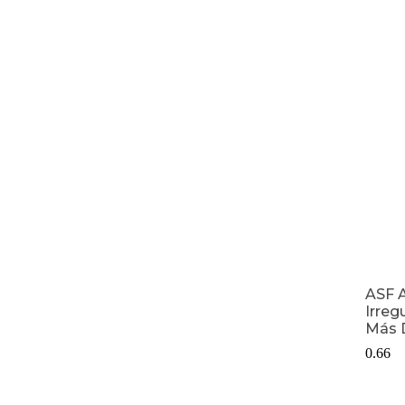
ASF A
Irreg
Más 