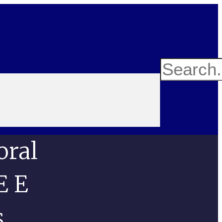
oral
E E
s