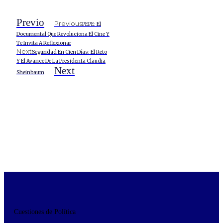
Previo
Previous
PEPE: El
Documental Que Revoluciona El Cine Y
Te Invita A Reflexionar
Next
Seguridad En Cien Días: El Reto
Y El Avance De La Presidenta Claudia
Next
Sheinbaum
Cuestiones de Política