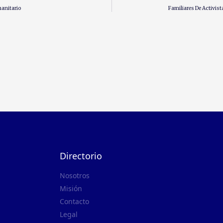
manitario
Familiares De Activis
Directorio
Nosotros
Misión
Contacto
Legal