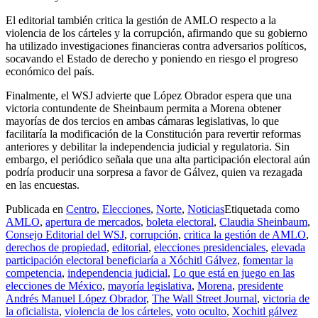
El editorial también critica la gestión de AMLO respecto a la
violencia de los cárteles y la corrupción, afirmando que su gobierno
ha utilizado investigaciones financieras contra adversarios políticos,
socavando el Estado de derecho y poniendo en riesgo el progreso
económico del país.
Finalmente, el WSJ advierte que López Obrador espera que una
victoria contundente de Sheinbaum permita a Morena obtener
mayorías de dos tercios en ambas cámaras legislativas, lo que
facilitaría la modificación de la Constitución para revertir reformas
anteriores y debilitar la independencia judicial y regulatoria. Sin
embargo, el periódico señala que una alta participación electoral aún
podría producir una sorpresa a favor de Gálvez, quien va rezagada
en las encuestas.
Publicada en
Centro
,
Elecciones
,
Norte
,
Noticias
Etiquetada como
AMLO
,
apertura de mercados
,
boleta electoral
,
Claudia Sheinbaum
,
Consejo Editorial del WSJ
,
corrupción
,
critica la gestión de AMLO
,
derechos de propiedad
,
editorial
,
elecciones presidenciales
,
elevada
participación electoral beneficiaría a Xóchitl Gálvez
,
fomentar la
competencia
,
independencia judicial
,
Lo que está en juego en las
elecciones de México
,
mayoría legislativa
,
Morena
,
presidente
Andrés Manuel López Obrador
,
The Wall Street Journal
,
victoria de
la oficialista
,
violencia de los cárteles
,
voto oculto
,
Xochitl gálvez