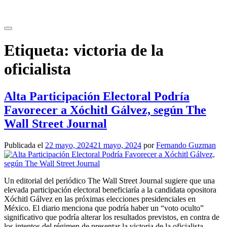
Saltar
al
contenido
Etiqueta:
victoria de la
oficialista
Alta Participación Electoral Podría
Favorecer a Xóchitl Gálvez, según The
Wall Street Journal
Publicada el
22 mayo, 2024
21 mayo, 2024
por
Fernando Guzman
Un editorial del periódico The Wall Street Journal sugiere que una
elevada participación electoral beneficiaría a la candidata opositora
Xóchitl Gálvez en las próximas elecciones presidenciales en
México. El diario menciona que podría haber un “voto oculto”
significativo que podría alterar los resultados previstos, en contra de
los intentos del régimen de presentar la victoria de la oficialista