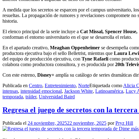
A medida que los secretos se esparcen por el campus universitario, lo
resueltas. La propagación de rumores y revelaciones compromete no sol
historia.
El elenco principal de la serie incluye a
Cat Missal, Spencer House
conforman el entorno universitario en el que se desarrolla el relato.
En el apartado creativo,
Meaghan Oppenheimer
se desempeña como 
productora ejecutiva bajo el sello Belletrist, mientras que
Laura Lewi
del equipo de producción ejecutiva, con
Tyne Rafaeli
como productora
colabora como productora consultora, y es producida por
20th Televi
Con este estreno,
Disney+
amplía su catálogo de series dramáticas diri
Publicada en
Centro
,
Entretenimiento
,
Norte
Etiquetada como
Alicia 
intensas
,
intensidad emocional
,
Jackson White
,
Latinoamérica
,
Lucy A
temporada
,
tráiler
,
Universidad Baird
Regresa el juego de secretos con la terce
Publicada el
24 noviembre, 2025
22 noviembre, 2025
por
Pryz Hill