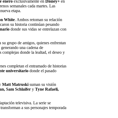
e enero
exclusivamente en
Disney+
en
trenos semanales cada martes. Las
a nueva etapa.
on White
. Ambos retoman su relación
rcaron su historia continúan pesando
enario
donde sus vidas se entrelazan con
 a su grupo de amigos, quienes enfrentan
s, generando una cadena de
s complejas donde la lealtad, el deseo y
enes completan el entramado de historias
te universitario
donde el pasado
y
Matt Matruski
suman su visión
n, Sam Schlaifer
y
Tyne Rafaeli,
aptación televisiva. La serie se
 transforman a sus personajes temporada