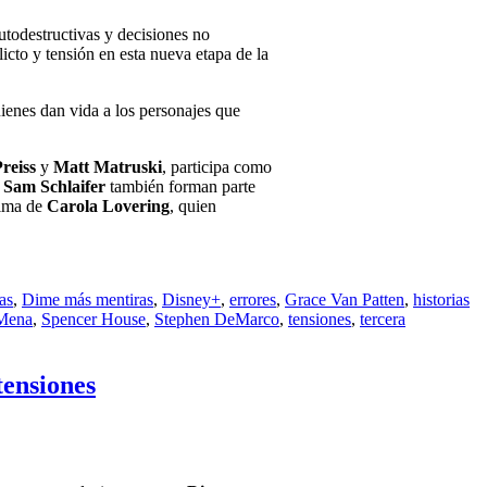
utodestructivas y decisiones no
cto y tensión en esta nueva etapa de la
uienes dan vida a los personajes que
reiss
y
Matt Matruski
, participa como
y
Sam Schlaifer
también forman parte
nima de
Carola Lovering
, quien
as
,
Dime más mentiras
,
Disney+
,
errores
,
Grace Van Patten
,
historias
Mena
,
Spencer House
,
Stephen DeMarco
,
tensiones
,
tercera
tensiones