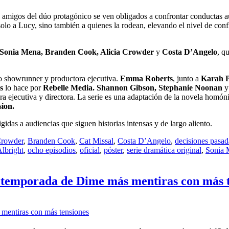
s amigos del dúo protagónico se ven obligados a confrontar conductas a
o a Lucy, sino también a quienes la rodean, elevando el nivel de confli
, Sonia Mena, Branden Cook, Alicia Crowder
y
Costa D’Angelo
, q
showrunner y productora ejecutiva.
Emma Roberts
, junto a
Karah P
s
lo hace por
Rebelle Media. Shannon Gibson, Stephanie Noonan
 ejecutiva y directora. La serie es una adaptación de la novela homó
sion.
gidas a audiencias que siguen historias intensas y de largo aliento.
Crowder
,
Branden Cook
,
Cat Missal
,
Costa D’Angelo
,
decisiones pasad
lbright
,
ocho episodios
,
oficial
,
póster
,
serie dramática original
,
Sonia 
ra temporada de Dime más mentiras con más 