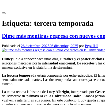
Saltar
al
contenido
Etiqueta:
tercera temporada
Dime más mentiras regresa con nuevos conf
Publicada el
26 diciembre, 2025
26 diciembre, 2025
por
Pryz Hill
Disney+
dio a conocer hace unos días, el
tráiler
y
el póster oficiales
relaciones marcadas por la
intensidad emocional
, los
secretos
y las 
manera exclusiva en la plataforma de streaming.
La
tercera temporada
estará compuesta por
ocho episodios
. El lanz
semanalmente cada martes. Las dos temporadas anteriores ya se encu
estreno.
La trama retoma la historia de
Lucy Albright
, interpretada por
Grace
del
semestre de primavera
en la
Universidad Baird
. Ambos persona
vuelven a interferir en sus planes. En este contexto, Lucy queda atrap
anterior comienzan a impactar de lleno en su círculo cercano.