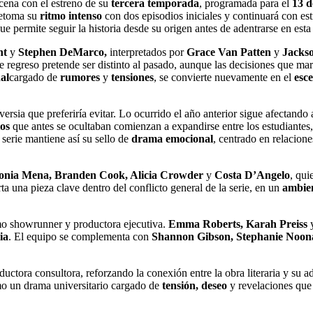
cena con el estreno de su
tercera temporada
, programada para el
13 d
retoma su
ritmo intenso
con dos episodios iniciales y continuará con es
que permite seguir la historia desde su origen antes de adentrarse en est
ht
y
Stephen DeMarco,
interpretados por
Grace Van Patten
y
Jacks
se regreso pretende ser distinto al pasado, aunque las decisiones que ma
al
cargado de
rumores
y
tensiones
, se convierte nuevamente en el
esc
sia que preferiría evitar. Lo ocurrido el año anterior sigue afectando
tos
que antes se ocultaban comienzan a expandirse entre los estudiante
serie mantiene así su sello de
drama emocional
, centrado en relacione
 Sonia Mena, Branden Cook, Alicia Crowder
y
Costa D’Angelo
, qui
ta una pieza clave dentro del conflicto general de la serie, en un
ambien
 showrunner y productora ejecutiva.
Emma Roberts, Karah Preiss
ia
. El equipo se complementa con
Shannon Gibson, Stephanie Noona
ductora consultora, reforzando la conexión entre la obra literaria y su ad
mo un drama universitario cargado de
tensión, deseo
y revelaciones que