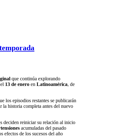
a temporada
ginal
que continúa explorando
 el
13 de enero
en
Latinoamérica
, de
que los episodios restantes se publicarán
r la historia completa antes del nuevo
s deciden reiniciar su relación al inicio
y
tensiones
acumuladas del pasado
os efectos de los sucesos del año