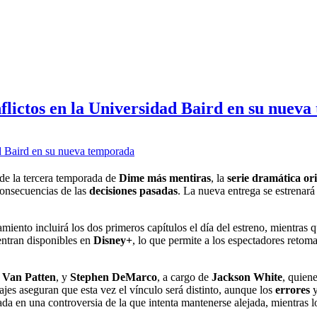
lictos en la Universidad Baird en su nuev
de la tercera temporada de
Dime más mentiras
, la
serie dramática ori
consecuencias de las
decisiones pasadas
. La nueva entrega se estrenará
amiento incluirá los dos primeros capítulos el día del estreno, mientras 
entran disponibles en
Disney+
, lo que permite a los espectadores retoma
 Van Patten
, y
Stephen DeMarco
, a cargo de
Jackson White
, quiene
jes aseguran que esta vez el vínculo será distinto, aunque los
errores
ada en una controversia de la que intenta mantenerse alejada, mientras l