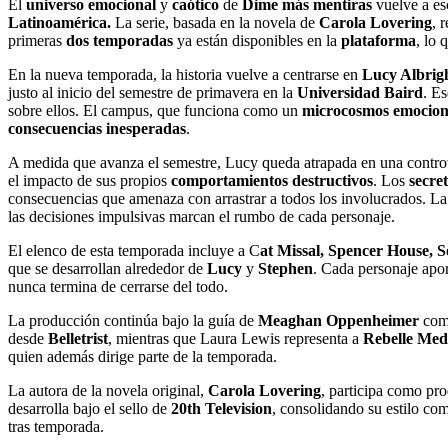
El
universo emocional
y
caótico
de
Dime más mentiras
vuelve a es
Latinoamérica.
La serie, basada en la novela de
Carola Lovering
, 
primeras
dos temporadas
ya están disponibles en la
plataforma
, lo 
En la nueva temporada, la historia vuelve a centrarse en
Lucy Albrig
justo al inicio del semestre de primavera en la
Universidad Baird
. E
sobre ellos. El campus, que funciona como un
microcosmos emocion
consecuencias inesperadas
.
A medida que avanza el semestre, Lucy queda atrapada en una controver
el impacto de sus propios
comportamientos destructivos
. Los
secre
consecuencias que amenaza con arrastrar a todos los involucrados. La 
las decisiones impulsivas marcan el rumbo de cada personaje.
El elenco de esta temporada incluye a C
at Missal, Spencer House,
que se desarrollan alrededor de
Lucy
y
Stephen
. Cada personaje apor
nunca termina de cerrarse del todo.
La producción continúa bajo la guía de
Meaghan Oppenheimer
como
desde
Belletrist
, mientras que Laura Lewis representa a
Rebelle Med
quien además dirige parte de la temporada.
La autora de la novela original,
Carola Lovering
, participa como pro
desarrolla bajo el sello de
20th Television
, consolidando su estilo co
tras temporada.