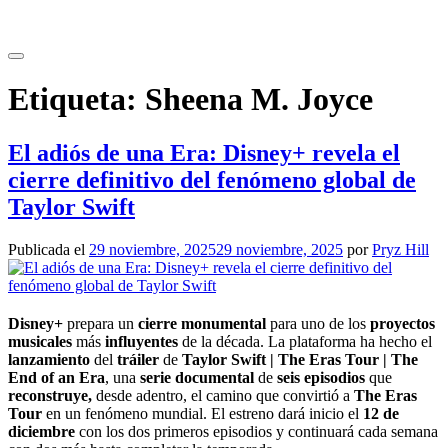
Saltar
al
contenido
Etiqueta:
Sheena M. Joyce
El adiós de una Era: Disney+ revela el
cierre definitivo del fenómeno global de
Taylor Swift
Publicada el
29 noviembre, 2025
29 noviembre, 2025
por
Pryz Hill
Disney+
prepara un
cierre monumental
para uno de los
proyectos
musicales
más
influyentes
de la década. La plataforma ha hecho el
lanzamiento
del
tráiler
de
Taylor Swift | The Eras Tour | The
End of an Era
, una
serie documental
de
seis episodios
que
reconstruye,
desde adentro, el camino que convirtió a
The Eras
Tour
en un fenómeno mundial. El estreno dará inicio el
12 de
diciembre
con los dos primeros episodios y continuará cada semana