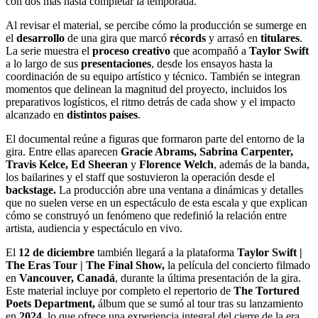
con dos más hasta completar la temporada.
Al revisar el material, se percibe cómo la producción se sumerge en
el
desarrollo
de una gira que marcó
récords
y arrasó en
titulares
.
La serie muestra el
proceso creativo
que acompañó a
Taylor Swift
a lo largo de sus
presentaciones
, desde los ensayos hasta la
coordinación de su equipo artístico y técnico. También se integran
momentos que delinean la magnitud del proyecto, incluidos los
preparativos logísticos, el ritmo detrás de cada show y el impacto
alcanzado en
distintos países
.
El documental reúne a figuras que formaron parte del entorno de la
gira. Entre ellas aparecen
Gracie Abrams, Sabrina Carpenter,
Travis Kelce, Ed Sheeran
y
Florence Welch
, además de la banda,
los bailarines y el staff que sostuvieron la operación desde el
backstage.
La producción abre una ventana a dinámicas y detalles
que no suelen verse en un espectáculo de esta escala y que explican
cómo se construyó un fenómeno que redefinió la relación entre
artista, audiencia y espectáculo en vivo.
El
12 de diciembre
también llegará a la plataforma
Taylor Swift |
The Eras Tour | The Final Show,
la película del concierto filmado
en
Vancouver, Canadá
, durante la última presentación de la gira.
Este material incluye por completo el repertorio de
The Tortured
Poets Department,
álbum que se sumó al tour tras su lanzamiento
en
2024,
lo que ofrece una experiencia integral del cierre de la era