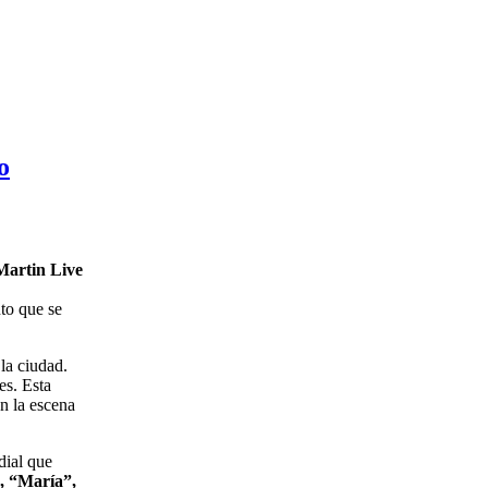
o
Martin Live
nto que se
la ciudad.
es. Esta
n la escena
dial que
”, “María”,