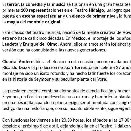
El
terror,
la
comedia
y la
música
se fusionan en una gran fiesta tea
primeras
100 representaciones
en el
Teatro Hidalgo
, un logro qu
puesta en
escena espectacular
y un
elenco de primer nivel
, la fu
la
magia
del
montaje original.
Este clásico del teatro musical, nacido de la mente creativa de
How
estreno hace casi cinco décadas. En
México
, el montaje de los año
Landeta
y
Enrique del Olmo
. Ahora, ellos mismos serán los encar
versión que ha conquistado a las nuevas generaciones.
Chantal Andere
lidera el elenco en esta ocasión, acompañada por 
Ricardo Díaz
y la producción de
Juan Torres
, quien celebra
27 año
montaje ha sido un éxito rotundo y ha hecho latir fuerte los corazo
en la historia de Seymour y su peculiar planta carívora.
La puesta en escena combina elementos de ciencia ficción y humor n
Seymour, un florista que descubre una extraña y hambrienta planta
en una pesadilla, cuando la planta exige ser alimentada con sangre 
testigo de una historia que, con su inconfundible estilo, sigue vigent
Con funciones los viernes a las 20:30 horas, los sábados a las 17:30
despide el próximo 6 de abril, dejando huella en el Teatro Hidalgo