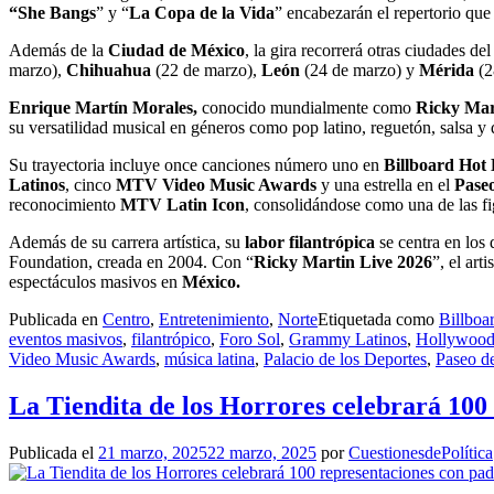
“She Bangs
” y “
La Copa de la Vida
” encabezarán el repertorio que 
Además de la
Ciudad de México
, la gira recorrerá otras ciudades del
marzo),
Chihuahua
(22 de marzo),
León
(24 de marzo) y
Mérida
(2
Enrique Martín Morales,
conocido mundialmente como
Ricky Mar
su versatilidad musical en géneros como pop latino, reguetón, salsa 
Su trayectoria incluye once canciones número uno en
Billboard Hot 
Latinos
, cinco
MTV Video Music Awards
y una estrella en el
Pase
reconocimiento
MTV Latin Icon
, consolidándose como una de las fi
Además de su carrera artística, su
labor filantrópica
se centra en los 
Foundation, creada en 2004. Con “
Ricky Martin Live 2026
”, el art
espectáculos masivos en
México.
Publicada en
Centro
,
Entretenimiento
,
Norte
Etiquetada como
Billboa
eventos masivos
,
filantrópico
,
Foro Sol
,
Grammy Latinos
,
Hollywoo
Video Music Awards
,
música latina
,
Palacio de los Deportes
,
Paseo d
La Tiendita de los Horrores celebrará 100 
Publicada el
21 marzo, 2025
22 marzo, 2025
por
CuestionesdePolítica