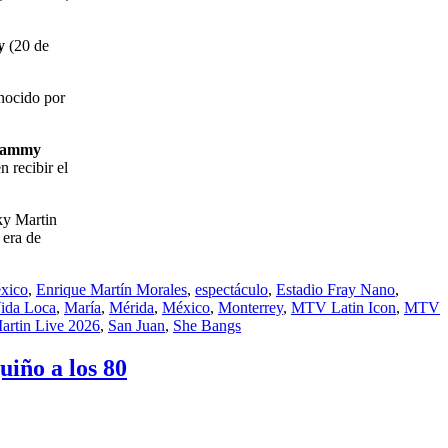
y
(20 de
nocido por
rammy
n recibir el
cky Martin
 era de
xico
,
Enrique Martín Morales
,
espectáculo
,
Estadio Fray Nano
,
Vida Loca
,
María
,
Mérida
,
México
,
Monterrey
,
MTV Latin Icon
,
MTV
artin Live 2026
,
San Juan
,
She Bangs
uiño a los 80