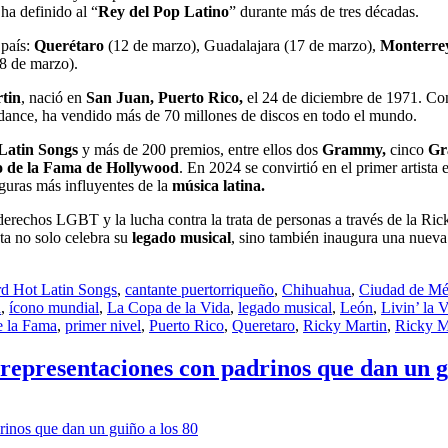
ha definido al “
Rey del Pop Latino
” durante más de tres décadas.
 país:
Querétaro
(12 de marzo), Guadalajara (17 de marzo),
Monterre
8 de marzo).
tin
, nació en
San Juan, Puerto Rico,
el 24 de diciembre de 1971. Co
y dance, ha vendido más de 70 millones de discos en todo el mundo.
Latin Songs
y más de 200 premios, entre ellos dos
Grammy,
cinco
G
o de la Fama de Hollywood
. En 2024 se convirtió en el primer artista e
guras más influyentes de la
música latina.
derechos LGBT y la lucha contra la trata de personas a través de la Ri
ista no solo celebra su
legado musical
, sino también inaugura una nueva
rd Hot Latin Songs
,
cantante puertorriqueño
,
Chihuahua
,
Ciudad de Mé
d
,
ícono mundial
,
La Copa de la Vida
,
legado musical
,
León
,
Livin’ la 
e la Fama
,
primer nivel
,
Puerto Rico
,
Queretaro
,
Ricky Martin
,
Ricky M
representaciones con padrinos que dan un g