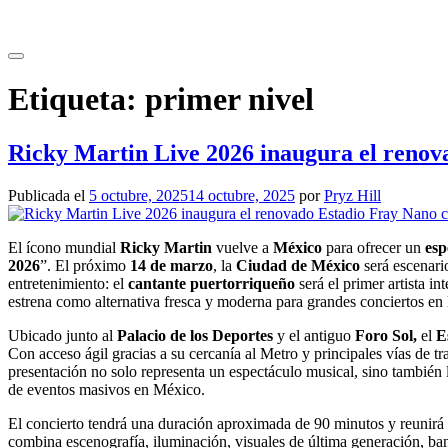
Saltar
al
contenido
Etiqueta:
primer nivel
Ricky Martin Live 2026 inaugura el renov
Publicada el
5 octubre, 2025
14 octubre, 2025
por
Pryz Hill
El ícono mundial
Ricky Martin
vuelve a
México
para ofrecer un
esp
2026
”. El próximo
14 de marzo
, la
Ciudad de México
será escenari
entretenimiento: el
cantante puertorriqueño
será el primer artista in
estrena como alternativa fresca y moderna para grandes conciertos en l
Ubicado junto al
Palacio de los Deportes
y el antiguo
Foro Sol,
el
E
Con acceso ágil gracias a su cercanía al Metro y principales vías de tr
presentación no solo representa un espectáculo musical, sino también
de eventos masivos en México.
El concierto tendrá una duración aproximada de 90 minutos y reunirá
combina escenografía, iluminación, visuales de última generación, ba