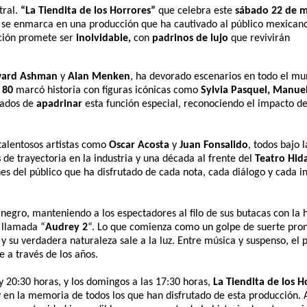
tral.
“La Tiendita de los Horrores”
que celebra este
sábado 22 de 
e se enmarca en una producción que ha cautivado al público mexican
nción promete ser
inolvidable,
con
padrinos de lujo
que revivirán
ard Ashman
y
Alan Menken
, ha devorado escenarios en todo el m
s
80
marcó historia con figuras icónicas como
Sylvia Pasquel, Manue
gados de
apadrinar
esta función especial, reconociendo el impacto d
talentosos artistas como
Oscar Acosta
y
Juan Fonsalido
, todos bajo 
s
de trayectoria en la industria y una década al frente del
Teatro Hid
nes del público que ha disfrutado de cada nota, cada diálogo y cada i
egro, manteniendo a los espectadores al filo de sus butacas con la h
 llamada “
Audrey 2
“. Lo que comienza como un golpe de suerte pron
y su verdadera naturaleza sale a la luz. Entre música y suspenso, el p
e a través de los años.
 y 20:30 horas, y los domingos a las 17:30 horas,
La Tiendita de los H
 y en la memoria de todos los que han disfrutado de esta producción.