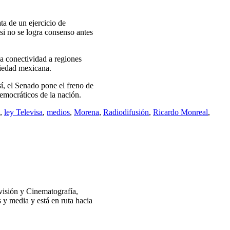
ta de un ejercicio de
 si no se logra consenso antes
a conectividad a regiones
ciedad mexicana.
sí, el Senado pone el freno de
democráticos de la nación.
,
ley Televisa
,
medios
,
Morena
,
Radiodifusión
,
Ricardo Monreal
,
visión y Cinematografía,
y media y está en ruta hacia