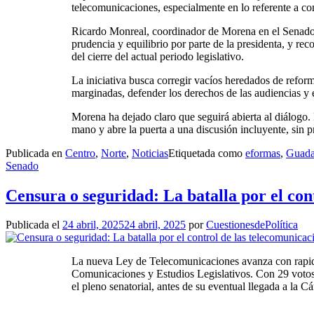
telecomunicaciones, especialmente en lo referente a co
Ricardo Monreal, coordinador de Morena en el Senado, c
prudencia y equilibrio por parte de la presidenta, y rec
del cierre del actual periodo legislativo.
La iniciativa busca corregir vacíos heredados de refor
marginadas, defender los derechos de las audiencias y e
Morena ha dejado claro que seguirá abierta al diálogo. 
mano y abre la puerta a una discusión incluyente, sin p
Publicada en
Centro
,
Norte
,
Noticias
Etiquetada como
eformas
,
Guada
Senado
Censura o seguridad: La batalla por el con
Publicada el
24 abril, 2025
24 abril, 2025
por
CuestionesdePolítica
La nueva Ley de Telecomunicaciones avanza con rapide
Comunicaciones y Estudios Legislativos. Con 29 votos 
el pleno senatorial, antes de su eventual llegada a la 