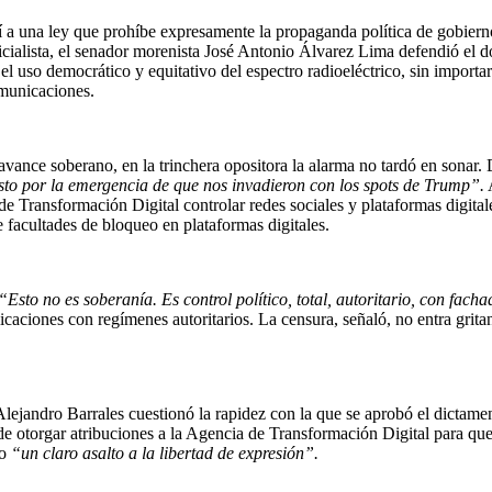
sí a una ley que prohíbe expresamente la propaganda política de gobierno
ficialista, el senador morenista José Antonio Álvarez Lima defendió el
 el uso democrático y equitativo del espectro radioeléctrico, sin importa
omunicaciones.
avance soberano, en la trinchera opositora la alarma no tardó en sona
esto por la emergencia de que nos invadieron con los spots de Trump”.
A
e Transformación Digital controlar redes sociales y plataformas digitale
e facultades de bloqueo en plataformas digitales.
“Esto no es soberanía. Es control político, total, autoritario, con facha
caciones con regímenes autoritarios. La censura, señaló, no entra grita
ejandro Barrales cuestionó la rapidez con la que se aprobó el dictamen
ende otorgar atribuciones a la Agencia de Transformación Digital para qu
mo
“un claro asalto a la libertad de expresión”.