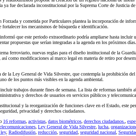
da ya fue declarada inconstitucional por la Suprema Corte de Justicia de
ón Forzada y cometida por Particulares plantea la incorporación de info
e fortalecer los mecanismos de búsqueda e identificación.
formó que este periodo extraordinario podría ampliarse hasta incluir un 
ntar propuestas que serían integradas a la agenda en los próximos días
tema ferroviario, nuevas reglas para el diseño institucional de la Guardi
 así como modificaciones al marco legal en materia de retiro por desemp
ón de la Ley General de Vida Silvestre, que contempla la prohibición del
uno de los puntos más visibles en la agenda ambiental.
 incluir trabajos durante fines de semana. La lista de reformas también 
ministrativa y derechos de usuarios en servicios públicos y telecomunic
nstitucional y la reorganización de funciones clave en el Estado, este p
 seguridad, privacidad y derechos ciudadanos.
mo
16 reformas
,
activistas
,
datos biométricos
,
derechos ciudadanos.
,
espe
elecomunicaciones
,
Ley General de Vida Silvestre
,
lucha
,
organizacione
 ley
,
Radiodifusión
,
reducción
,
seguridad
,
seguridad nacional
,
Segurida