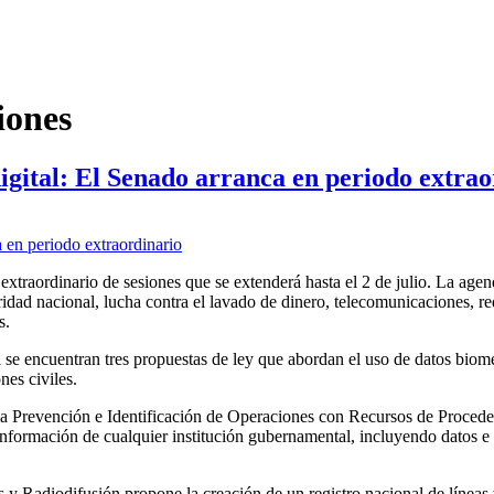
iones
digital: El Senado arranca en periodo extra
extraordinario de sesiones que se extenderá hasta el 2 de julio. La age
dad nacional, lucha contra el lavado de dinero, telecomunicaciones, re
s.
se encuentran tres propuestas de ley que abordan el uso de datos biomé
nes civiles.
a Prevención e Identificación de Operaciones con Recursos de Procedenci
r información de cualquier institución gubernamental, incluyendo datos
 y Radiodifusión propone la creación de un registro nacional de líneas 