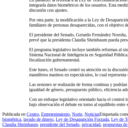
integraría datos biométricos de los usuarios. Esta medi
discusión con ajustes.
Por otra parte, la modificación a la Ley de Desaparici
familiares de personas desaparecidas, con el objetivo d
El presidente del Senado, Gerardo Fernández Noroña, in
prevé que la presidenta Claudia Sheinbaum pueda prese
El programa legislativo incluye también reformas al sis
Sistema Nacional de Inteligencia en Seguridad Pública,
fiscalización gubernamental.
Este lunes, el Senado centró su atención en la discusi
mamíferos marinos en espectáculos, lo cual representa 
Las sesiones se realizarán de forma continua y podrían
igualdad de género, presupuesto público, eficiencia ad
Con un enfoque legislativo orientado hacia el control i
bajo observación el debate en torno al equilibrio entre
Publicada en
Centro
,
Entretenimiento
,
Norte
,
Noticias
Etiquetada co
biométrica
,
lavado de dinero
,
Ley de Desaparición Forzada
,
Ley de T
Claudia Sheinbaum
,
presidente del Senado
,
privacidad
,
propuestas de