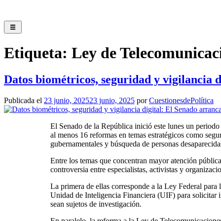
Etiqueta:
Ley de Telecomunicac
Datos biométricos, seguridad y vigilancia 
Publicada el
23 junio, 2025
23 junio, 2025
por
CuestionesdePolítica
El Senado de la República inició este lunes un periodo 
al menos 16 reformas en temas estratégicos como seguri
gubernamentales y búsqueda de personas desaparecida
Entre los temas que concentran mayor atención pública 
controversia entre especialistas, activistas y organizacio
La primera de ellas corresponde a la Ley Federal para l
Unidad de Inteligencia Financiera (UIF) para solicita
sean sujetos de investigación.
En paralelo, la reforma a la Ley de Telecomunicaciones