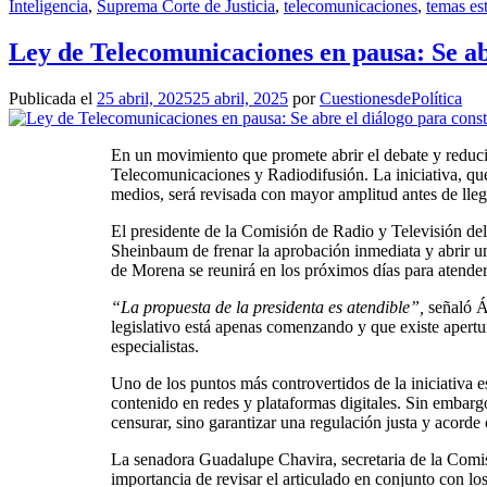
Inteligencia
,
Suprema Corte de Justicia
,
telecomunicaciones
,
temas es
Ley de Telecomunicaciones en pausa: Se ab
Publicada el
25 abril, 2025
25 abril, 2025
por
CuestionesdePolítica
En un movimiento que promete abrir el debate y reduci
Telecomunicaciones y Radiodifusión. La iniciativa, que
medios, será revisada con mayor amplitud antes de lleg
El presidente de la Comisión de Radio y Televisión del
Sheinbaum de frenar la aprobación inmediata y abrir un 
de Morena se reunirá en los próximos días para atender
“La propuesta de la presidenta es atendible”,
señaló Á
legislativo está apenas comenzando y que existe apertur
especialistas.
Uno de los puntos más controvertidos de la iniciativa e
contenido en redes y plataformas digitales. Sin embar
censurar, sino garantizar una regulación justa y acorde 
La senadora Guadalupe Chavira, secretaria de la Comis
importancia de revisar el articulado en conjunto con lo