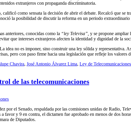
ntenidos extranjeros con propaganda discriminatoria.
alificó como sensata la decisión de abrir el debate. Recalcó que se tra
onoció la posibilidad de discutir la reforma en un periodo extraordinario
mas anteriores, conocidas como la
“ley Televisa”,
y se propone ampliar l
vitar que intereses extranjeros afecten la identidad y dignidad de la so
La idea no es imponer, sino construir una ley sólida y representativa. A
risas, pero con paso firme hacia una legislación que refleje los valores 
lupe Chavira
,
José Antonio Álvarez Lima
,
Ley de Telecomunicaciones
trol de las telecomunicaciones
z por el Senado, respaldada por las comisiones unidas de Radio, Tele
a favor y 9 en contra, el dictamen fue aprobado en menos de dos horas 
Cámara de Diputados.