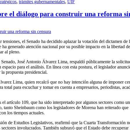
tratégicos
,
trámites gubernamentales
,
UIF
re el diálogo para construir una reforma si
r tensiones, el Senado ha decidido aplazar la votación del dictamen de
 ha generado atención nacional por su posible impacto en la libertad de
ar al pleno.
 Senado, José Antonio Álvarez Lima, respaldó públicamente la solicitud
espacio para el análisis. En línea con esta postura, el legislador anun
 la propuesta presidencial.
lvarez Lima, quien recalcó que no hay intención alguna de imponer ce
a total para escuchar y tomar en cuenta a empresarios, periodistas, aca
s el artículo 109, que ha sido interpretado por algunos sectores como un
go, tanto Sheinbaum como los legisladores de Morena han reiterado que 
con los tiempos actuales.
ión de Estudios Legislativos, reafirmó que la Cuarta Transformación no
s sectores involucrados. También subrayó que el Estado debe recuperar l