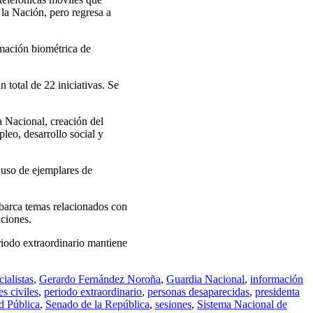
 la Nación, pero regresa a
rmación biométrica de
total de 22 iniciativas. Se
.
a Nacional, creación del
leo, desarrollo social y
 uso de ejemplares de
abarca temas relacionados con
aciones.
eriodo extraordinario mantiene
cialistas
,
Gerardo Fernández Noroña
,
Guardia Nacional
,
información
s civiles
,
periodo extraordinario
,
personas desaparecidas
,
presidenta
d Pública
,
Senado de la República
,
sesiones
,
Sistema Nacional de