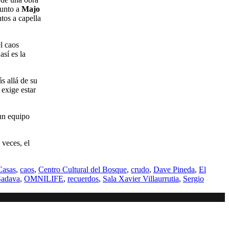
junto a
Majo
tos a capella
l caos
sí es la
s allá de su
exige estar
un equipo
 veces, el
Casas
,
caos
,
Centro Cultural del Bosque
,
crudo
,
Dave Pineda
,
El
Sadava
,
OMNILIFE
,
recuerdos
,
Sala Xavier Villaurrutia
,
Sergio