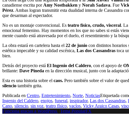
canadiense escrita por
Amy Nostbakken
y
Norah Sadava
. Fue
Vic
Pérez
. Ambas logran transmitir esta dualidad interna de Cassandra c
que desarman al espectador.
No es un montaje convencional. Es
teatro físico, crudo, visceral
. La
emocional femenino. Hay momentos en los que no sabes si estás viend
mente cuando está atravesada por el duelo, el resentimiento y la búsq
La obra estará en cartelera hasta el
22 de junio
con distintos horarios 
estética impecable y su calidad escénica,
Las dos Cassandras
toca un
bien.
Detrás del proyecto está
El Ingenio del Caldero
, con el apoyo de
O
brillante:
Dave Pineda
en la dirección musical, junto con la adaptaci
Esta es una historia sobre el
caos.
Pero también sobre el valor de queda
silencio
también grita.
Publicada en
Centro
,
Entretenimiento
,
Norte
,
Noticias
Etiquetada co
Ingenio del Caldero
,
enojos
,
funeral
,
inspirador
,
Las dos Cassandras
,
Cano
,
silencio
,
sin voz
,
teatro físico
,
vacíos
,
Vicky Araico Casas
,
visc
Funciona gracias a WordPress
|
Tema PopularFX