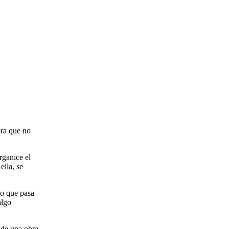
bra que no
rganice el
ella, se
lo que pasa
algo
 de una obra