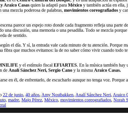
ky Araico Casas
quien la adaptó para
México
y también actúa en ella, 
on una mezcla poderosa de palabras,
movimientos coreografiados
y can
 escena parece un espejo roto donde cada fragmento refleja una parte de
o una discusión, una memoria o una pesadilla. Todo se mezcla porque a
ueda de sentido.
según el día. Y sí, la entrada vale cada minuto de tu atención. Porque má
a fibra que muchos evitamos: la de no saber cómo vivir cuando todo te 
MNILIFE
y el estímulo fiscal
EFIARTES
. En la música también hay 
ón de
Analí Sánchez Neri, Sergio Cano
y la misma
Araico Casas.
rse en él, de enfrentarlo, de escucharlo aunque no tenga voz. Porque a
mo
22 de junio
,
40 años
,
Amy Nostbakken
,
Analí Sánchez Neri
,
Araico 
luto
,
madre
,
Majo Pérez
,
México
,
movimientos coreografiados
,
Norah 
eral