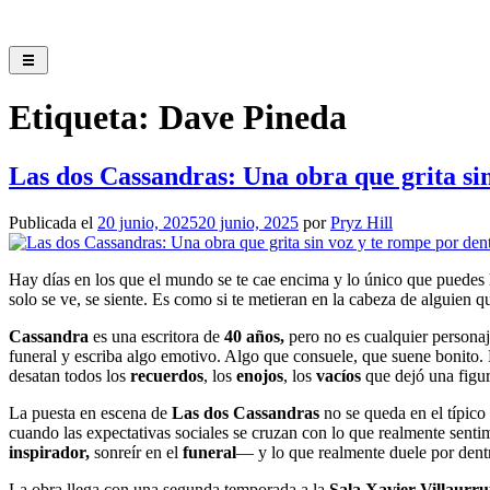
Saltar
al
contenido
Etiqueta:
Dave Pineda
Las dos Cassandras: Una obra que grita si
Publicada el
20 junio, 2025
20 junio, 2025
por
Pryz Hill
Hay días en los que el mundo se te cae encima y lo único que puedes
solo se ve, se siente. Es como si te metieran en la cabeza de alguien q
Cassandra
es una escritora de
40 años,
pero no es cualquier personaj
funeral y escriba algo emotivo. Algo que consuele, que suene bonito. 
desatan todos los
recuerdos
, los
enojos
, los
vacíos
que dejó una figur
La puesta en escena de
Las dos Cassandras
no se queda en el típico
cuando las expectativas sociales se cruzan con lo que realmente senti
inspirador,
sonreír en el
funeral
— y lo que realmente duele por dentr
La obra llega con una segunda temporada a la
Sala Xavier Villaurru