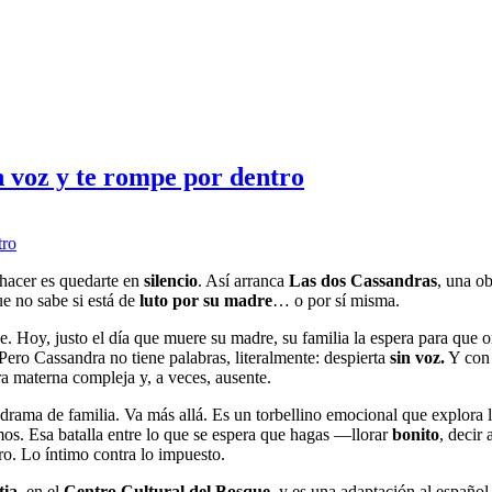
n voz y te rompe por dentro
 hacer es quedarte en
silencio
. Así arranca
Las dos Cassandras
, una o
ue no sabe si está de
luto por su madre
… o por sí misma.
e. Hoy, justo el día que muere su madre, su familia la espera para que o
Pero Cassandra no tiene palabras, literalmente: despierta
sin voz.
Y con 
a materna compleja y, a veces, ausente.
 drama de familia. Va más allá. Es un torbellino emocional que explora 
mos. Esa batalla entre lo que se espera que hagas —llorar
bonito
, decir 
o. Lo íntimo contra lo impuesto.
tia
, en el
Centro Cultural del Bosque
, y es una adaptación al español