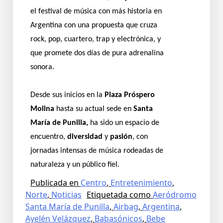
el festival de música con más historia en
Argentina con una propuesta que cruza
rock, pop, cuartero, trap y electrónica, y
que promete dos días de pura adrenalina
sonora.
Desde sus inicios en la
Plaza Próspero
Molina
hasta su actual sede en
Santa
María de Punilla,
ha sido un espacio de
encuentro,
diversidad
y
pasión
, con
jornadas intensas de música rodeadas de
naturaleza y un público fiel.
Publicada en
Centro
,
Entretenimiento
,
Norte
,
Noticias
Etiquetada como
Aeródromo
Santa María de Punilla
,
Airbag
,
Argentina
,
Ayelén Velázquez
,
Babasónicos
,
Bebe