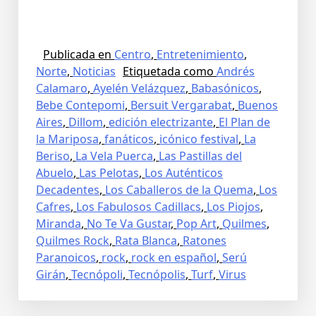
Publicada en
Centro
,
Entretenimiento
,
Norte
,
Noticias
Etiquetada como
Andrés
Calamaro
,
Ayelén Velázquez
,
Babasónicos
,
Bebe Contepomi
,
Bersuit Vergarabat
,
Buenos
Aires
,
Dillom
,
edición electrizante
,
El Plan de
la Mariposa
,
fanáticos
,
icónico festival
,
La
Beriso
,
La Vela Puerca
,
Las Pastillas del
Abuelo
,
Las Pelotas
,
Los Auténticos
Decadentes
,
Los Caballeros de la Quema
,
Los
Cafres
,
Los Fabulosos Cadillacs
,
Los Piojos
,
Miranda
,
No Te Va Gustar
,
Pop Art
,
Quilmes
,
Quilmes Rock
,
Rata Blanca
,
Ratones
Paranoicos
,
rock
,
rock en español
,
Serú
Girán
,
Tecnópoli
,
Tecnópolis
,
Turf
,
Virus