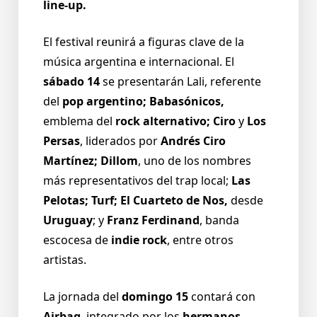
line-up.
El festival reunirá a figuras clave de la
música argentina e internacional. El
sábado 14
se presentarán Lali, referente
del
pop argentino; Babasónicos,
emblema del
rock alternativo;
Ciro
y
Los
Persas
, liderados por
Andrés Ciro
Martínez; Dillom
, uno de los nombres
más representativos del trap local;
Las
Pelotas; Turf; El Cuarteto de Nos,
desde
Uruguay
; y
Franz Ferdinand
, banda
escocesa de
indie rock
, entre otros
artistas.
La jornada del
domingo 15
contará con
Airbag
, integrado por los
hermanos