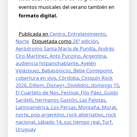
eventos musicales del verano también en
formato digital.
Publicada en
Centro
,
Entretenimiento
,
Norte
Etiquetada como
26ª edición
,
Aeródromo Santa María de Punilla
,
Andrés
Ciro Martínez
,
Anto Punzino
,
Argentina
,
audiencia hispanohablante
,
Ayelén
Velázquez
,
Babasónicos
,
Bebe Contepomi
,
cobertura en vivo
,
Córdoba
,
Cosquín Rock
2026
,
Dillom
,
Disney+
,
Divididos
,
domingo 15
,
El Cuarteto de Nos
,
Festival
,
Fito Páez
,
Guido
Sardelli
,
hermanos Gastón
,
Las Pelotas
,
Latinoamérica
,
Los Persas
,
Montaña
,
Morat
,
norte
,
pop argentino
,
rock alternativo
,
rock
nacional
,
sábado 14
,
sur
,
tiempo real
,
Turf
,
Uruguay